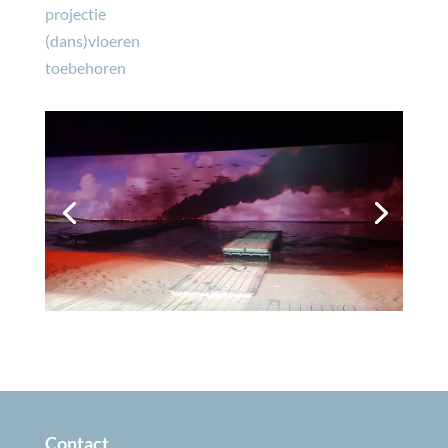
projectie
(dans)vloeren
toebehoren
Contact