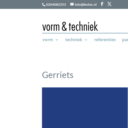
0204082553
info@levtec.nl
vorm
techniek
referenties
pa
Gerriets