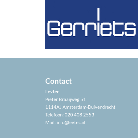
Contact
Levtec
Pieter Braaijweg 51
1114AJ Amsterdam-Duivendrecht
Telefoon: 020 408 2553
Mail:
info@levtec.nl